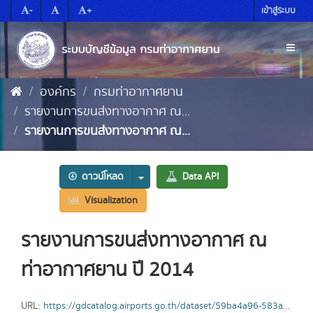
Skip
-
+
เข้าสู่ระบบ
to
content
Toggl
naviga
องค์กร
กรมท่าอากาศยาน
รายงานการขนส่งทางอากาศ ณ...
รายงานการขนส่งทางอากาศ ณ...
ดาวน์โหลด
Data API
Visualization
รายงานการขนส่งทางอากาศ ณ
ท่าอากาศยาน ปี 2014
URL:
https://gdcatalog.airports.go.th/dataset/59ba4a96-583a-4c0a-bea7-445bdc7209d6/resource/95cea6a6-f24f-482b-955b-6c18929fc305/download/2014.xlsx