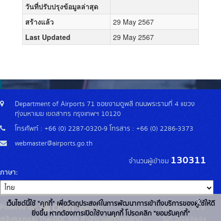
วันที่ปรับปรุงข้อมูลล่าสุด
สร้างแล้ว
29 May 2567
Last Updated
29 May 2567
Department of Airports 71 ซอยงามดูพลี ถนนพระรามที่ 4 แขวง
ทุ่งมหาเมฆ เขตสาทร กรุงเทพฯ 10120
โทรศัพท์ : +66 (0) 2287-0320-9 โทรสาร : +66 (0) 2286-3373
webmaster@airports.go.th
130311
จำนวนผู้เข้าชม
ภาษา
x
เว็บไซต์นี้ใช้ "คุกกี้" เพื่อวัตถุประสงค์ในการพัฒนาการเข้าถึงบริการของผู้ใช้ให้ดี
Powered by:
รุ่นโปรแกรม: 2.2.0
ยิ่งขึ้น หากต้องการเปิดใช้งานคุกกี้ โปรดคลิก "ยอมรับคุกกี้"
สนับสนุนระบบ Thai-GDC โดย สำนักงานสถิติแห่งชาติ
วันที่: 2024-04-04