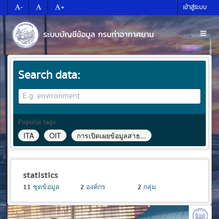
Skip
-
+
เข้าสู่ระบบ
to
content
Toggl
naviga
Search data
Popular tags
ITA
OIT
การเปิดเผยข้อมูลสาธ...
statistics
ชุดข้อมูล
องค์กร
กลุ่ม
11
2
2