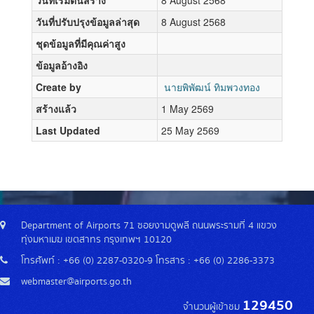
วันที่เริ่มต้นสร้าง
8 August 2568
วันที่ปรับปรุงข้อมูลล่าสุด
8 August 2568
ชุดข้อมูลที่มีคุณค่าสูง
ข้อมูลอ้างอิง
Create by
นายพิพัฒน์ ทิมพวงทอง
สร้างแล้ว
1 May 2569
Last Updated
25 May 2569
Department of Airports 71 ซอยงามดูพลี ถนนพระรามที่ 4 แขวง
ทุ่งมหาเมฆ เขตสาทร กรุงเทพฯ 10120
โทรศัพท์ : +66 (0) 2287-0320-9 โทรสาร : +66 (0) 2286-3373
webmaster@airports.go.th
129450
จำนวนผู้เข้าชม