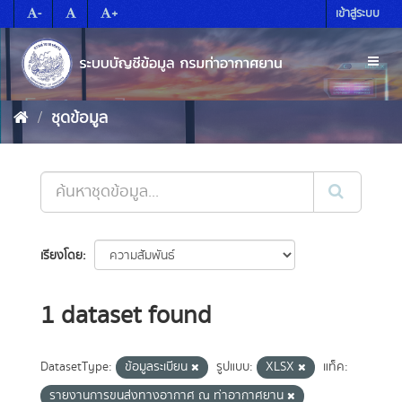
Skip
-
+
เข้าสู่ระบบ
to
content
Toggl
naviga
ชุดข้อมูล
เรียงโดย
1 dataset found
DatasetType:
ข้อมูลระเบียน
รูปแบบ:
XLSX
แท็ค:
รายงานการขนส่งทางอากาศ ณ ท่าอากาศยาน