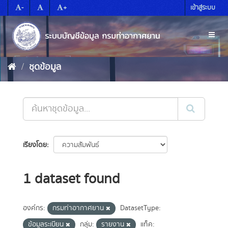
Skip
-
+
เข้าสู่ระบบ
to
content
Toggl
naviga
ชุดข้อมูล
เรียงโดย
1 dataset found
องค์กร:
กรมท่าอากาศยาน
DatasetType:
ข้อมูลระเบียน
กลุ่ม:
รายงาน
แท็ค: