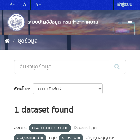
Skip
-
+
เข้าสู่ระบบ
to
content
Toggl
naviga
ชุดข้อมูล
เรียงโดย
1 dataset found
องค์กร:
กรมท่าอากาศยาน
DatasetType:
ข้อมูลระเบียน
กลุ่ม:
รายงาน
สัญญาอนุญาต: