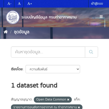
Skip
-
+
เข้าสู่ระบบ
to
content
Toggl
naviga
ชุดข้อมูล
เรียงโดย
1 dataset found
สัญญาอนุญาต:
Open Data Common
แท็ค:
รายงานการขนส่งทางอากาศ ณ ท่าอากาศยาน