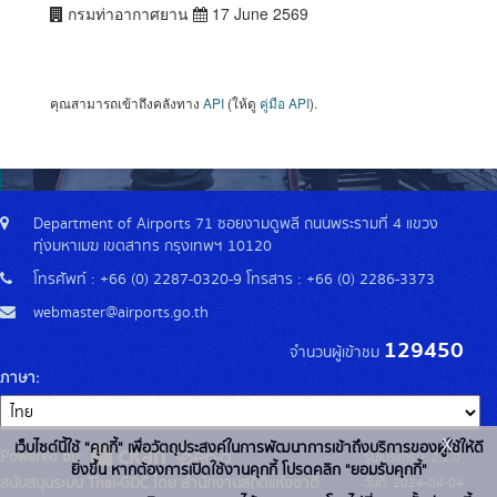
กรมท่าอากาศยาน
17 June 2569
คุณสามารถเข้าถึงคลังทาง
API
(ให้ดู
คู่มือ API
).
Department of Airports 71 ซอยงามดูพลี ถนนพระรามที่ 4 แขวง
ทุ่งมหาเมฆ เขตสาทร กรุงเทพฯ 10120
โทรศัพท์ : +66 (0) 2287-0320-9 โทรสาร : +66 (0) 2286-3373
webmaster@airports.go.th
129450
จำนวนผู้เข้าชม
ภาษา
x
เว็บไซต์นี้ใช้ "คุกกี้" เพื่อวัตถุประสงค์ในการพัฒนาการเข้าถึงบริการของผู้ใช้ให้ดี
Powered by:
รุ่นโปรแกรม: 2.2.0
ยิ่งขึ้น หากต้องการเปิดใช้งานคุกกี้ โปรดคลิก "ยอมรับคุกกี้"
สนับสนุนระบบ Thai-GDC โดย สำนักงานสถิติแห่งชาติ
วันที่: 2024-04-04