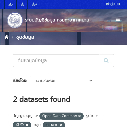
Skip
-
+
เข้าสู่ระบบ
to
content
Toggl
naviga
ชุดข้อมูล
เรียงโดย
2 datasets found
สัญญาอนุญาต:
Open Data Common
รูปแบบ:
XLSX
กลุ่ม:
รายงาน