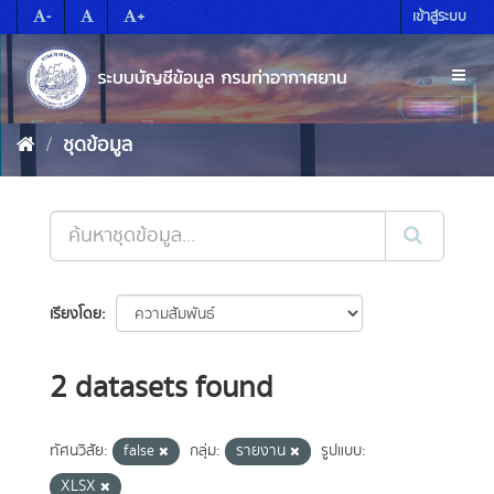
Skip
-
+
เข้าสู่ระบบ
to
content
Toggl
naviga
ชุดข้อมูล
เรียงโดย
2 datasets found
ทัศนวิสัย:
false
กลุ่ม:
รายงาน
รูปแบบ:
XLSX