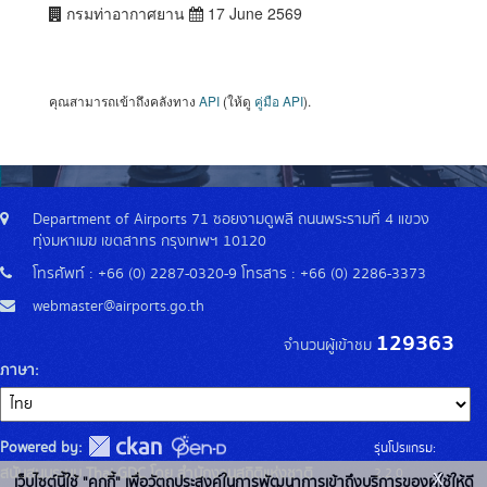
กรมท่าอากาศยาน
17 June 2569
คุณสามารถเข้าถึงคลังทาง
API
(ให้ดู
คู่มือ API
).
Department of Airports 71 ซอยงามดูพลี ถนนพระรามที่ 4 แขวง
ทุ่งมหาเมฆ เขตสาทร กรุงเทพฯ 10120
โทรศัพท์ : +66 (0) 2287-0320-9 โทรสาร : +66 (0) 2286-3373
webmaster@airports.go.th
129363
จำนวนผู้เข้าชม
ภาษา
Powered by:
รุ่นโปรแกรม:
x
สนับสนุนระบบ Thai-GDC โดย สำนักงานสถิติแห่งชาติ
2.2.0
เว็บไซต์นี้ใช้ "คุกกี้" เพื่อวัตถุประสงค์ในการพัฒนาการเข้าถึงบริการของผู้ใช้ให้ดี