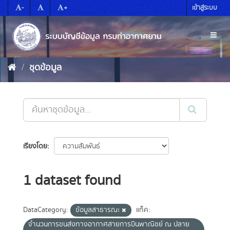
Skip
-
+
เข้าสู่ระบบ
to
content
Toggl
naviga
ชุดข้อมูล
เรียงโดย
1 dataset found
DataCategory:
ข้อมูลสาธารณะ
แท็ค:
จำนวนการขนส่งทางอากาศสายการบินพาณิชย์ ณ ปลาย