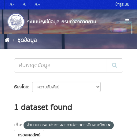
Skip
-
+
เข้าสู่ระบบ
to
content
Toggl
naviga
ชุดข้อมูล
เรียงโดย
1 dataset found
แท็ค:
จำนวนการขนส่งทางอากาศสายการบินพาณิชย์
กรองผลลัพธ์