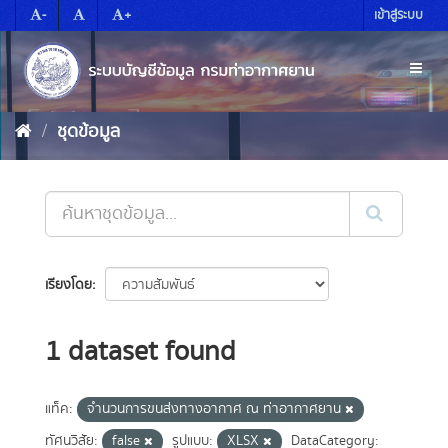
Skip
-
+
เข้าสู่ระบบ
to
content
Toggl
naviga
ชุดข้อมูล
เรียงโดย
1 dataset found
แท็ค:
จำนวนการขนส่งทางอากาศ ณ ท่าอากาศยาน
ทัศนวิสัย:
false
รูปแบบ:
XLSX
DataCategory: