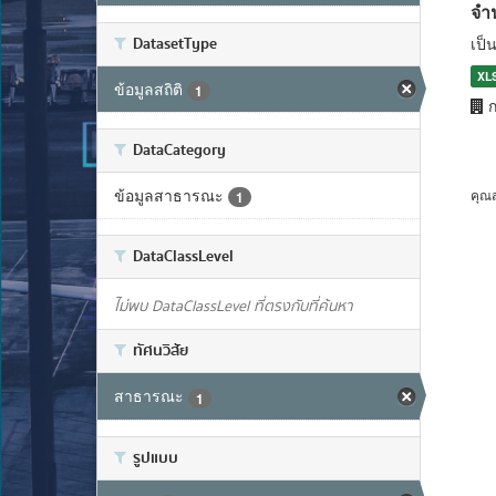
จำ
DatasetType
เป็
XL
ข้อมูลสถิติ
1
ก
DataCategory
ข้อมูลสาธารณะ
คุณ
1
DataClassLevel
ไม่พบ DataClassLevel ที่ตรงกับที่ค้นหา
ทัศนวิสัย
สาธารณะ
1
รูปแบบ