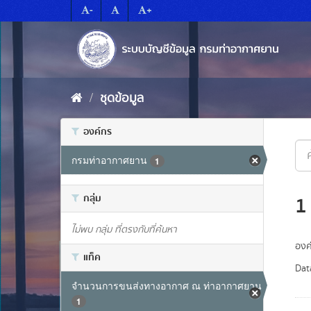
Skip
-
+
to
content
ชุดข้อมูล
องค์กร
กรมท่าอากาศยาน
1
กลุ่ม
1
ไม่พบ กลุ่ม ที่ตรงกับที่ค้นหา
องค
แท็ค
Dat
จำนวนการขนส่งทางอากาศ ณ ท่าอากาศยาน
1