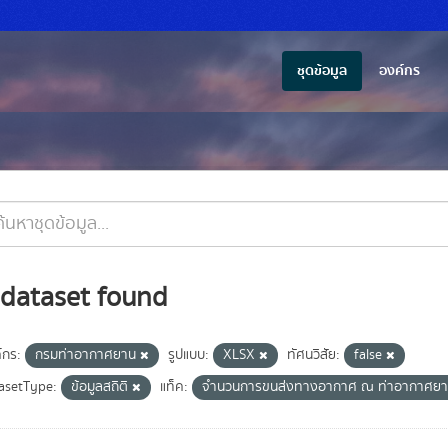
ชุดข้อมูล
องค์กร
 dataset found
์กร:
กรมท่าอากาศยาน
รูปแบบ:
XLSX
ทัศนวิสัย:
false
asetType:
ข้อมูลสถิติ
แท็ค:
จำนวนการขนส่งทางอากาศ ณ ท่าอากาศย