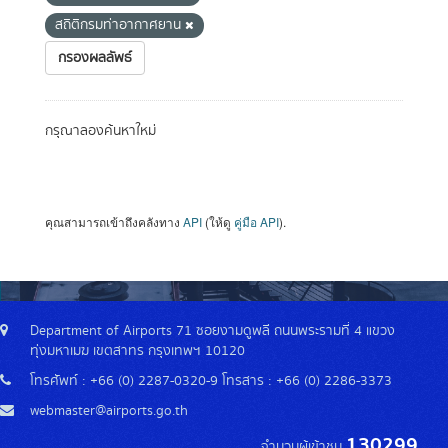
สถิติกรมท่าอากาศยาน
กรองผลลัพธ์
กรุณาลองค้นหาใหม่
คุณสามารถเข้าถึงคลังทาง
API
(ให้ดู
คู่มือ API
).
Department of Airports 71 ซอยงามดูพลี ถนนพระรามที่ 4 แขวง
ทุ่งมหาเมฆ เขตสาทร กรุงเทพฯ 10120
โทรศัพท์ : +66 (0) 2287-0320-9 โทรสาร : +66 (0) 2286-3373
webmaster@airports.go.th
130299
จำนวนผู้เข้าชม