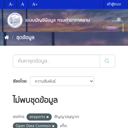
Skip
-
+
เข้าสู่ระบบ
to
content
Toggl
naviga
ชุดข้อมูล
เรียงโดย
ไม่พบชุดข้อมูล
องค์กร:
airpports
สัญญาอนุญาต:
Open Data Common
แท็ค: