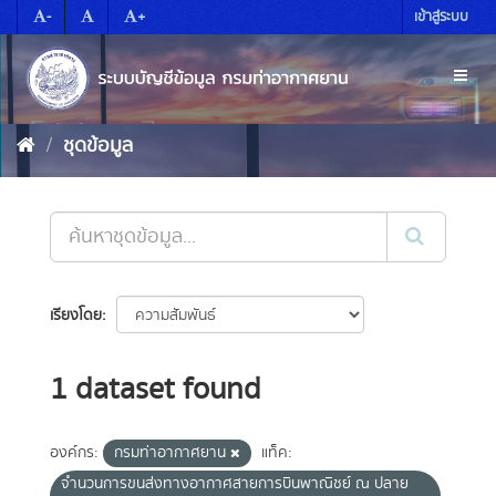
Skip
-
+
เข้าสู่ระบบ
to
content
Toggl
naviga
ชุดข้อมูล
เรียงโดย
1 dataset found
องค์กร:
กรมท่าอากาศยาน
แท็ค:
จำนวนการขนส่งทางอากาศสายการบินพาณิชย์ ณ ปลาย