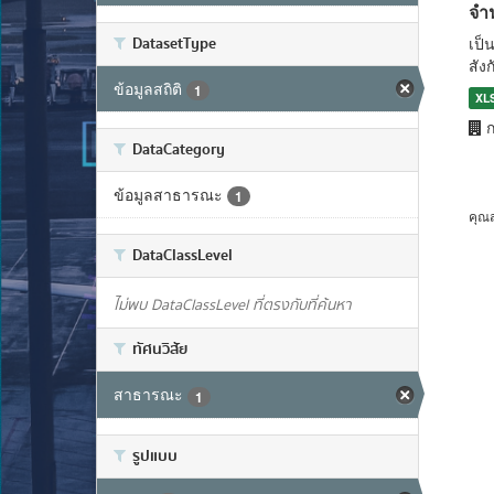
จำ
DatasetType
เป็
สัง
ข้อมูลสถิติ
1
XL
ก
DataCategory
ข้อมูลสาธารณะ
1
คุณ
DataClassLevel
ไม่พบ DataClassLevel ที่ตรงกับที่ค้นหา
ทัศนวิสัย
สาธารณะ
1
รูปแบบ