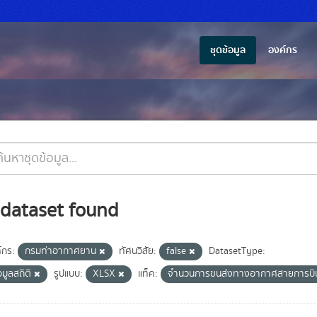
ชุดข้อมูล
องค์กร
 dataset found
์กร:
กรมท่าอากาศยาน
ทัศนวิสัย:
false
DatasetType:
อมูลสถิติ
รูปแบบ:
XLSX
แท็ค:
จำนวนการขนส่งทางอากาศสายการบิ