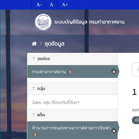
Skip
-
+
to
content
ชุดข้อมูล
องค์กร
กรมท่าอากาศยาน
1
กลุ่ม
1
ไม่พบ กลุ่ม ที่ตรงกับที่ค้นหา
องค
แท็ค
ข้
จำนวนการขนส่งทางอากาศสายการบินพา...
1