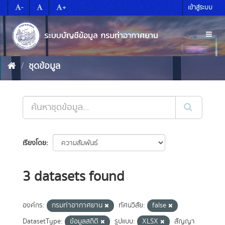
Skip
-
+
เข้าสู่ระบบ
to
content
Toggl
naviga
ชุดข้อมูล
เรียงโดย
3 datasets found
องค์กร:
กรมท่าอากาศยาน
ทัศนวิสัย:
false
DatasetType:
ข้อมูลสถิติ
รูปแบบ:
XLSX
สัญญา