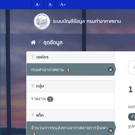
Skip
-
+
to
content
ชุดข้อมูล
องค์กร
กรมท่าอากาศยาน
1
กลุ่ม
1
รายงาน
1
องค
แท็ค
จ
รูป
จำนวนการขนส่งทางอากาศสายการบินพา...
1