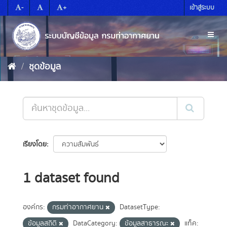
Skip
-
+
เข้าสู่ระบบ
to
content
Toggl
naviga
ชุดข้อมูล
เรียงโดย
1 dataset found
องค์กร:
กรมท่าอากาศยาน
DatasetType:
ข้อมูลสถิติ
DataCategory:
ข้อมูลสาธารณะ
แท็ค: