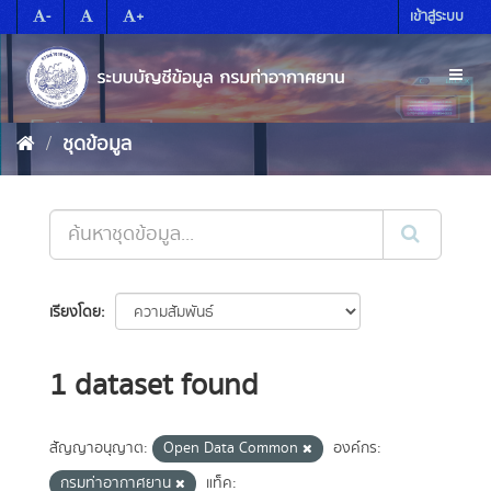
Skip
-
+
เข้าสู่ระบบ
to
content
Toggl
naviga
ชุดข้อมูล
เรียงโดย
1 dataset found
สัญญาอนุญาต:
Open Data Common
องค์กร:
กรมท่าอากาศยาน
แท็ค: