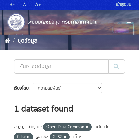
Skip
-
+
เข้าสู่ระบบ
to
content
Toggl
naviga
ชุดข้อมูล
เรียงโดย
1 dataset found
สัญญาอนุญาต:
Open Data Common
ทัศนวิสัย:
false
รูปแบบ:
XLSX
แท็ค: