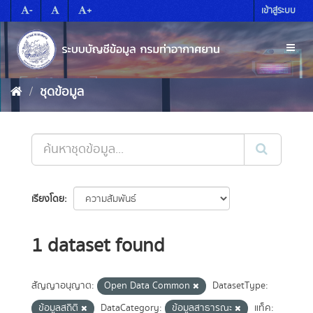
Skip
-
+
เข้าสู่ระบบ
to
content
Toggl
naviga
ชุดข้อมูล
เรียงโดย
1 dataset found
สัญญาอนุญาต:
Open Data Common
DatasetType:
ข้อมูลสถิติ
DataCategory:
ข้อมูลสาธารณะ
แท็ค: