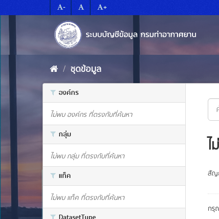
Skip
-
+
to
content
ชุดข้อมูล
องค์กร
ไม่พบ องค์กร ที่ตรงกับที่ค้นหา
กลุ่ม
ไม
ไม่พบ กลุ่ม ที่ตรงกับที่ค้นหา
สัญ
แท็ค
ไม่พบ แท็ค ที่ตรงกับที่ค้นหา
กรุ
DatasetType