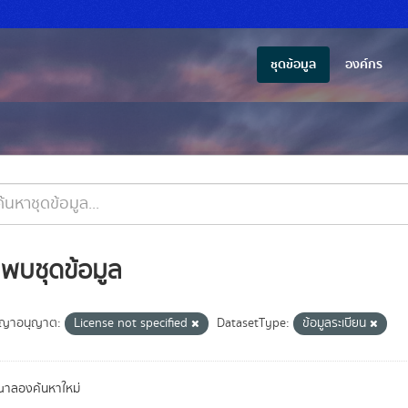
ชุดข้อมูล
องค์กร
่พบชุดข้อมูล
ญาอนุญาต:
License not specified
DatasetType:
ข้อมูลระเบียน
ณาลองค้นหาใหม่