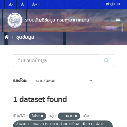
Skip
-
+
เข้าสู่ระบบ
to
content
Toggl
naviga
ชุดข้อมูล
เรียงโดย
1 dataset found
ทัศนวิสัย:
false
กลุ่ม:
รายงาน
แท็ค:
จำนวนการขนส่งทางอากาศสายการบินพาณิชย์ ณ ปลาย