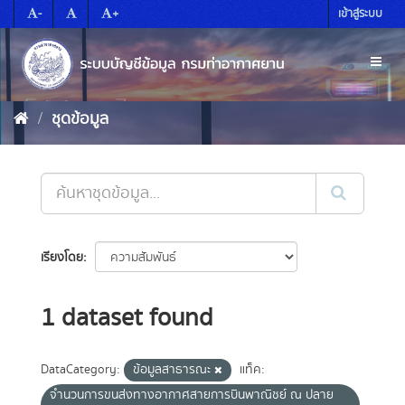
Skip
-
+
เข้าสู่ระบบ
to
content
Toggl
naviga
ชุดข้อมูล
เรียงโดย
1 dataset found
DataCategory:
ข้อมูลสาธารณะ
แท็ค:
จำนวนการขนส่งทางอากาศสายการบินพาณิชย์ ณ ปลาย