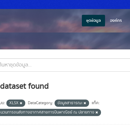
ชุดข้อมูล
องค์กร
 dataset found
แบบ:
XLSX
DataCategory:
ข้อมูลสาธารณะ
แท็ค:
ำนวนการขนส่งทางอากาศสายการบินพาณิชย์ ณ ปลายทาง