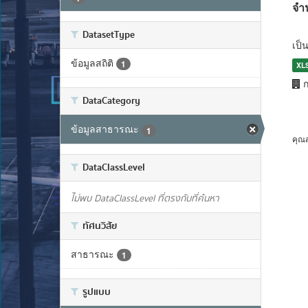
จำ
DatasetType
เป็
ข้อมูลสถิติ
1
XL
ก
DataCategory
ข้อมูลสาธารณะ
1
คุณ
DataClassLevel
ไม่พบ DataClassLevel ที่ตรงกับที่ค้นหา
ทัศนวิสัย
สาธารณะ
1
รูปแบบ