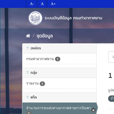
Skip
-
+
to
content
ชุดข้อมูล
องค์กร
กรมท่าอากาศยาน
1
กลุ่ม
1
รายงาน
1
รูป
แท็ค
จ
จำนวนการขนส่งทางอากาศสายการบินพา...
1