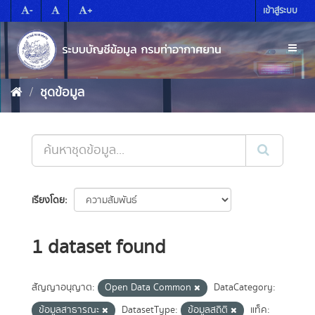
Skip
-
+
เข้าสู่ระบบ
to
content
Toggl
naviga
ชุดข้อมูล
เรียงโดย
1 dataset found
สัญญาอนุญาต:
Open Data Common
DataCategory:
ข้อมูลสาธารณะ
DatasetType:
ข้อมูลสถิติ
แท็ค: