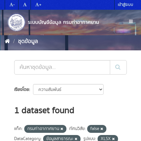
Skip
-
+
เข้าสู่ระบบ
to
content
Toggl
naviga
ชุดข้อมูล
เรียงโดย
1 dataset found
แท็ค:
กรมท่าอากาศยาน
ทัศนวิสัย:
false
DataCategory:
ข้อมูลสาธารณะ
รูปแบบ:
XLSX