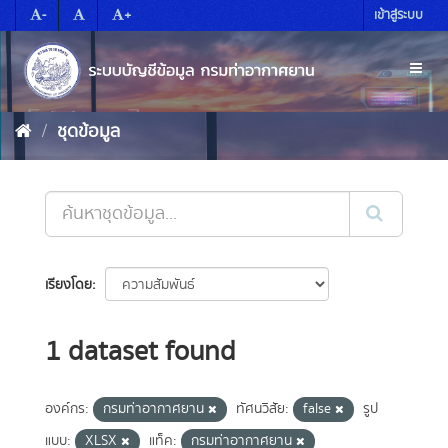
Skip
-
+
เข้าสู่ระบบ
to
content
Toggl
naviga
ชุดข้อมูล
เรียงโดย
1 dataset found
องค์กร:
กรมท่าอากาศยาน
ทัศนวิสัย:
false
รูป
แบบ:
XLSX
แท็ค:
กรมท่าอากาศยาน