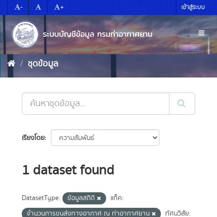
Skip
-
+
เข้าสู่ระบบ
to
content
Toggl
naviga
ชุดข้อมูล
เรียงโดย
1 dataset found
DatasetType:
ข้อมูลสถิติ
แท็ค:
จำนวนการขนส่งทางอากาศ ณ ท่าอากาศยาน
ทัศนวิสัย: