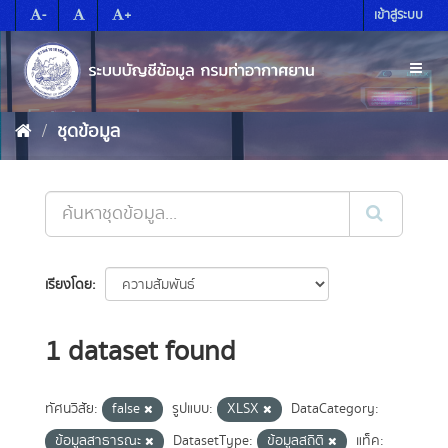
Skip
-
+
เข้าสู่ระบบ
to
content
Toggl
naviga
ชุดข้อมูล
เรียงโดย
1 dataset found
ทัศนวิสัย:
false
รูปแบบ:
XLSX
DataCategory:
ข้อมูลสาธารณะ
DatasetType:
ข้อมูลสถิติ
แท็ค: