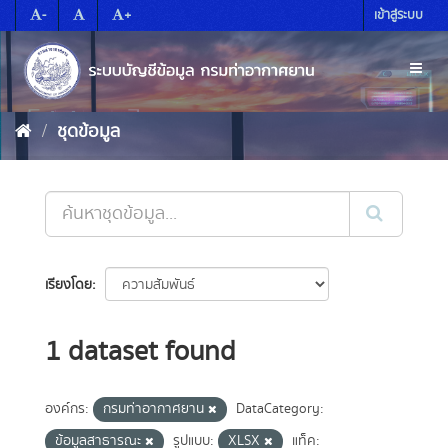
Skip
-
+
เข้าสู่ระบบ
to
content
Toggl
naviga
ชุดข้อมูล
เรียงโดย
1 dataset found
องค์กร:
กรมท่าอากาศยาน
DataCategory:
ข้อมูลสาธารณะ
รูปแบบ:
XLSX
แท็ค: