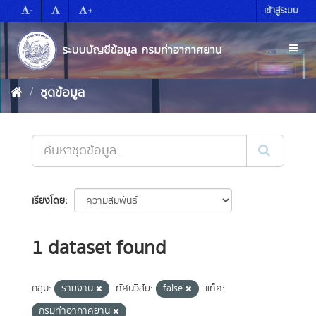
Skip
-
+
เข้าสู่ระบบ
to
content
Toggl
naviga
ชุดข้อมูล
เรียงโดย
1 dataset found
กลุ่ม:
รายงาน
ทัศนวิสัย:
false
แท็ค:
กรมท่าอากาศยาน