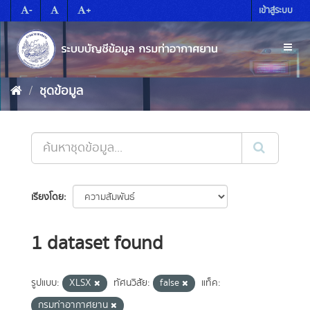
Skip
-
+
เข้าสู่ระบบ
to
content
Toggl
naviga
ชุดข้อมูล
เรียงโดย
1 dataset found
รูปแบบ:
XLSX
ทัศนวิสัย:
false
แท็ค:
กรมท่าอากาศยาน