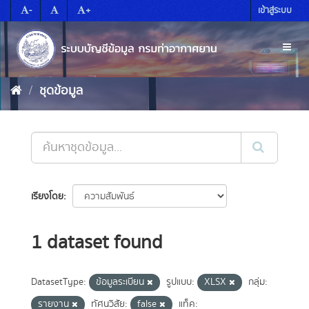
Skip
-
+
เข้าสู่ระบบ
to
content
Toggl
naviga
ชุดข้อมูล
เรียงโดย
1 dataset found
DatasetType:
ข้อมูลระเบียน
รูปแบบ:
XLSX
กลุ่ม:
รายงาน
ทัศนวิสัย:
false
แท็ค: