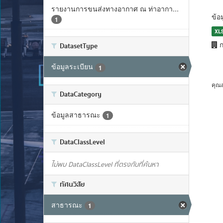
รายงานการขนส่งทางอากาศ ณ ท่าอากา...
ข้อ
1
XL
ก
DatasetType
ข้อมูลระเบียน
1
คุณ
DataCategory
ข้อมูลสาธารณะ
1
DataClassLevel
ไม่พบ DataClassLevel ที่ตรงกับที่ค้นหา
ทัศนวิสัย
สาธารณะ
1