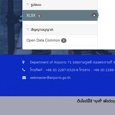
รูปแบบ
XLSX
1
สัญญาอนุญาต
Open Data Common
1
Department of Airports 71 ซอยงามดูพลี ถนนพระรามที่ 
โทรศัพท์ : +66 (0) 2287-0320-9 โทรสาร : +66 (0) 2286
webmaster@airports.go.th
เว็บไซต์นี้ใช้ "คุกกี้" เพื