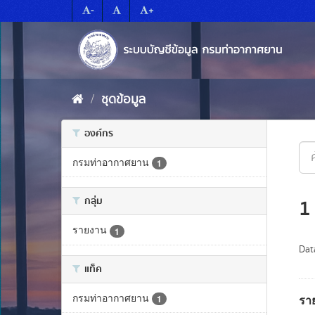
Skip
-
+
to
content
ชุดข้อมูล
องค์กร
กรมท่าอากาศยาน
1
กลุ่ม
1
รายงาน
1
Dat
แท็ค
กรมท่าอากาศยาน
รา
1