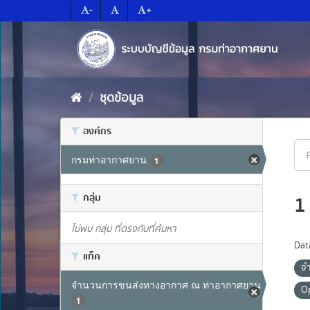
Skip
-
+
to
content
ชุดข้อมูล
องค์กร
กรมท่าอากาศยาน
1
กลุ่ม
1
ไม่พบ กลุ่ม ที่ตรงกับที่ค้นหา
Dat
แท็ค
จ
จำนวนการขนส่งทางอากาศ ณ ท่าอากาศยาน
O
1