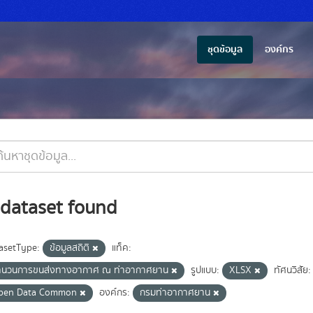
ชุดข้อมูล
องค์กร
 dataset found
asetType:
ข้อมูลสถิติ
แท็ค:
ำนวนการขนส่งทางอากาศ ณ ท่าอากาศยาน
รูปแบบ:
XLSX
ทัศนวิสัย:
pen Data Common
องค์กร:
กรมท่าอากาศยาน