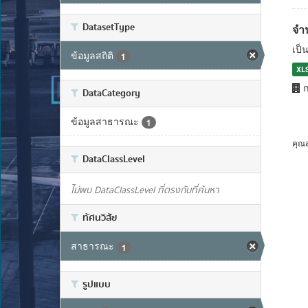
DatasetType
จำ
เป็
ข้อมูลสถิติ
1
XL
ก
DataCategory
ข้อมูลสาธารณะ
1
คุณ
DataClassLevel
ไม่พบ DataClassLevel ที่ตรงกับที่ค้นหา
ทัศนวิสัย
สาธารณะ
1
รูปแบบ