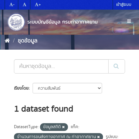
Skip
-
+
เข้าสู่ระบบ
to
content
Toggl
naviga
ชุดข้อมูล
เรียงโดย
1 dataset found
DatasetType:
ข้อมูลสถิติ
แท็ค:
จำนวนการขนส่งทางอากาศ ณ ท่าอากาศยาน
รูปแบบ: