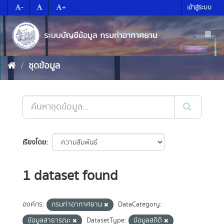
Skip
-
+
เข้าสู่ระบบ
to
content
Toggl
naviga
ชุดข้อมูล
เรียงโดย
1 dataset found
องค์กร:
กรมท่าอากาศยาน
DataCategory:
ข้อมูลสาธารณะ
DatasetType:
ข้อมูลสถิติ