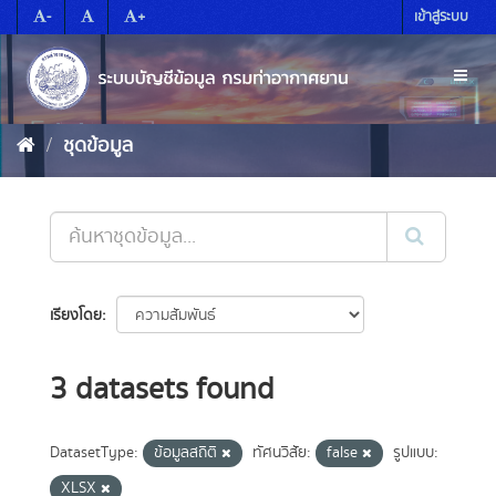
Skip
-
+
เข้าสู่ระบบ
to
content
Toggl
naviga
ชุดข้อมูล
เรียงโดย
3 datasets found
DatasetType:
ข้อมูลสถิติ
ทัศนวิสัย:
false
รูปแบบ:
XLSX