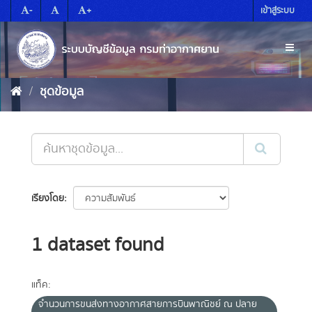
Skip
-
+
เข้าสู่ระบบ
to
content
Toggl
naviga
ชุดข้อมูล
เรียงโดย
1 dataset found
แท็ค:
จำนวนการขนส่งทางอากาศสายการบินพาณิชย์ ณ ปลาย