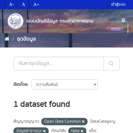
Skip
-
+
เข้าสู่ระบบ
to
content
Toggl
naviga
ชุดข้อมูล
เรียงโดย
1 dataset found
สัญญาอนุญาต:
Open Data Common
DataCategory:
ข้อมูลสาธารณะ
ทัศนวิสัย:
false
แท็ค: