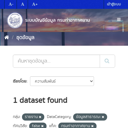
Skip
-
+
เข้าสู่ระบบ
to
content
Toggl
naviga
ชุดข้อมูล
เรียงโดย
1 dataset found
กลุ่ม:
รายงาน
DataCategory:
ข้อมูลสาธารณะ
ทัศนวิสัย:
false
แท็ค:
กรมท่าอากาศยาน