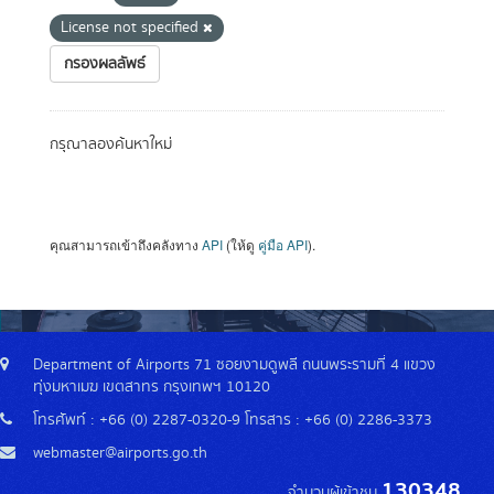
License not specified
กรองผลลัพธ์
กรุณาลองค้นหาใหม่
คุณสามารถเข้าถึงคลังทาง
API
(ให้ดู
คู่มือ API
).
Department of Airports 71 ซอยงามดูพลี ถนนพระรามที่ 4 แขวง
ทุ่งมหาเมฆ เขตสาทร กรุงเทพฯ 10120
โทรศัพท์ : +66 (0) 2287-0320-9 โทรสาร : +66 (0) 2286-3373
webmaster@airports.go.th
130348
จำนวนผู้เข้าชม