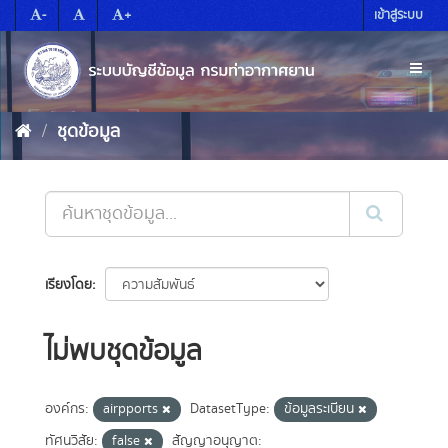
Skip
-
+
เข้าสู่ระบบ
to
content
Toggl
naviga
ชุดข้อมูล
เรียงโดย
ไม่พบชุดข้อมูล
องค์กร:
airpports
DatasetType:
ข้อมูลระเบียน
ทัศนวิสัย:
false
สัญญาอนุญาต: