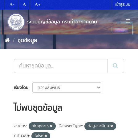
Skip
-
+
เข้าสู่ระบบ
to
content
Toggl
naviga
ชุดข้อมูล
เรียงโดย
ไม่พบชุดข้อมูล
องค์กร:
airpports
DatasetType:
ข้อมูลระเบียน
ทัศนวิสัย:
false