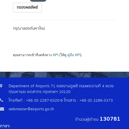
กรองผลลัพธ์
กรุณาลองค้นหาใหม่
คุณสามารถเข้าถึงคลังทาง
API
(ให้ดู
คู่มือ API
).
Department of Airports 71 ซอยงามดูพลี ถนนพระรามที่ 4 แขวง
ทุ่งมหาเมฆ เขตสาทร กรุงเทพฯ 10120
โทรศัพท์ : +66 (0) 2287-0320-9 โทรสาร : +66 (0) 2286-3373
webmaster@airports.go.th
130781
จำนวนผู้เข้าชม
ภาษา