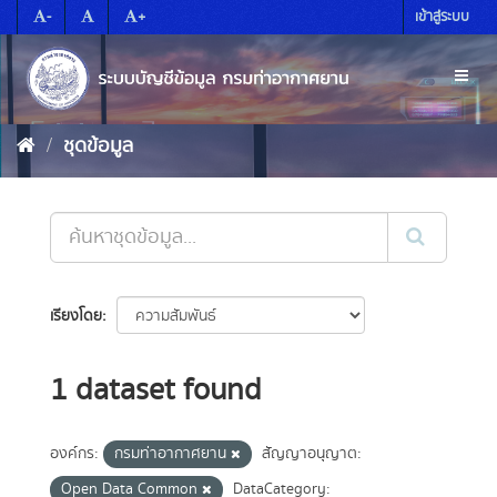
Skip
-
+
เข้าสู่ระบบ
to
content
Toggl
naviga
ชุดข้อมูล
เรียงโดย
1 dataset found
องค์กร:
กรมท่าอากาศยาน
สัญญาอนุญาต:
Open Data Common
DataCategory: