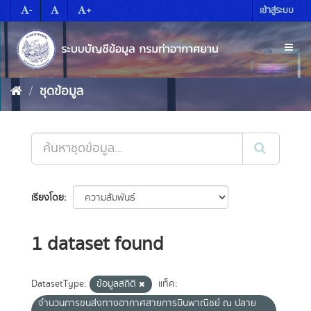
Skip
-
+
เข้าสู่ระบบ
to
content
Toggl
naviga
ชุดข้อมูล
เรียงโดย
1 dataset found
DatasetType:
ข้อมูลสถิติ
แท็ค:
จำนวนการขนส่งทางอากาศสายการบินพาณิชย์ ณ ปลาย