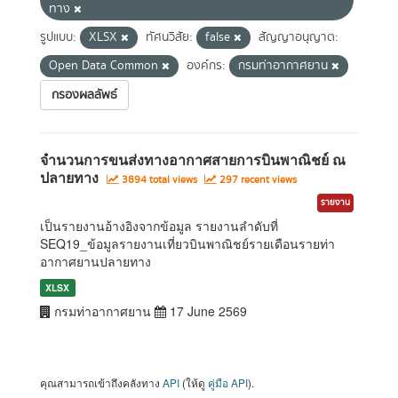
ทาง
รูปแบบ:
XLSX
ทัศนวิสัย:
false
สัญญาอนุญาต:
Open Data Common
องค์กร:
กรมท่าอากาศยาน
กรองผลลัพธ์
จำนวนการขนส่งทางอากาศสายการบินพาณิชย์ ณ
ปลายทาง
3894 total views
297 recent views
รายงาน
เป็นรายงานอ้างอิงจากข้อมูล รายงานลำดับที่
SEQ19_ข้อมูลรายงานเที่ยวบินพาณิชย์รายเดือนรายท่า
อากาศยานปลายทาง
XLSX
กรมท่าอากาศยาน
17 June 2569
คุณสามารถเข้าถึงคลังทาง
API
(ให้ดู
คู่มือ API
).