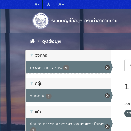
Skip
-
+
to
content
ชุดข้อมูล
องค์กร
กรมท่าอากาศยาน
1
กลุ่ม
1
รายงาน
1
องค
แท็ค
ร
จำนวนการขนส่งทางอากาศสายการบินพา...
1