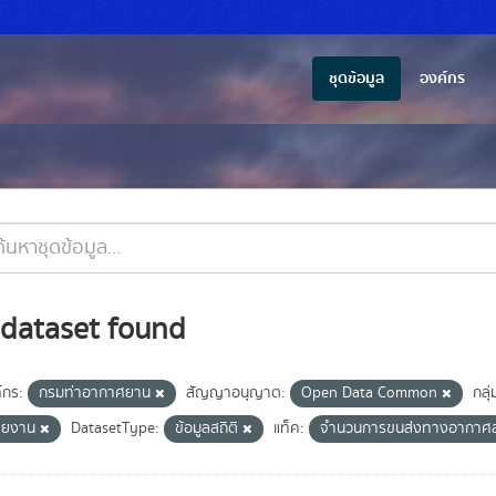
ชุดข้อมูล
องค์กร
 dataset found
์กร:
กรมท่าอากาศยาน
สัญญาอนุญาต:
Open Data Common
กลุ่
ายงาน
DatasetType:
ข้อมูลสถิติ
แท็ค:
จำนวนการขนส่งทางอากาศ