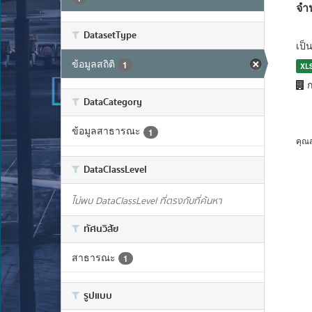
จำ
DatasetType
เป็
ข้อมูลสถิติ
1
XL
ก
DataCategory
ข้อมูลสาธารณะ
1
คุณ
DataClassLevel
ไม่พบ DataClassLevel ที่ตรงกับที่ค้นหา
ทัศนวิสัย
สาธารณะ
1
รูปแบบ