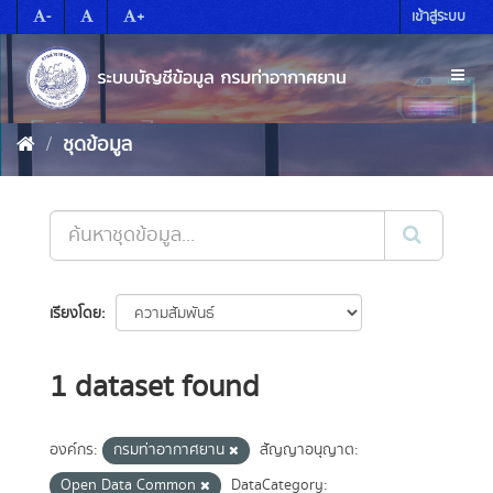
Skip
-
+
เข้าสู่ระบบ
to
content
Toggl
naviga
ชุดข้อมูล
เรียงโดย
1 dataset found
องค์กร:
กรมท่าอากาศยาน
สัญญาอนุญาต:
Open Data Common
DataCategory: